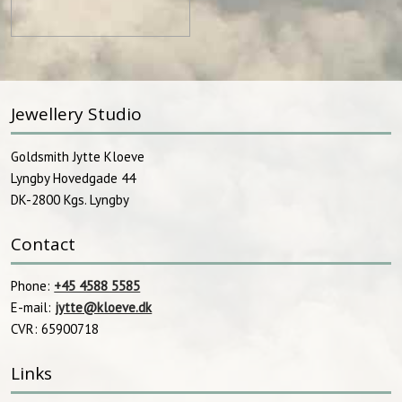
Jewellery Studio
Goldsmith Jytte Kloeve
Lyngby Hovedgade 44
DK-2800 Kgs. Lyngby​
Contact
Phone:
+45 4588 5585
E-mail:
jytte@kloeve.dk
CVR: 65900718
Links