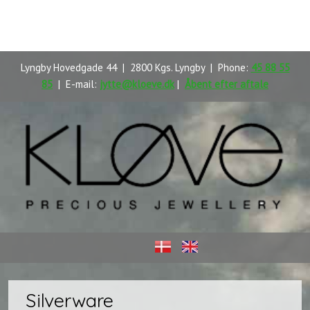
Lyngby Hovedgade 44 | 2800 Kgs. Lyngby | Phone:
45 88 55
85
| E-mail:
jytte@kloeve.dk
|
Åbent efter aftale
​
Silverware​